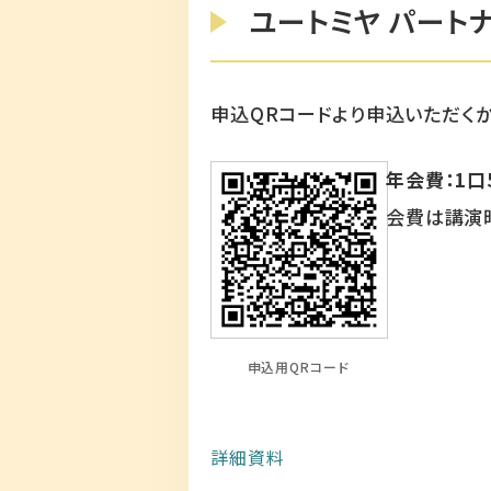
ユートミヤ パート
申込QRコードより申込いただく
年会費：1口
会費は講演
申込用QRコード
詳細資料