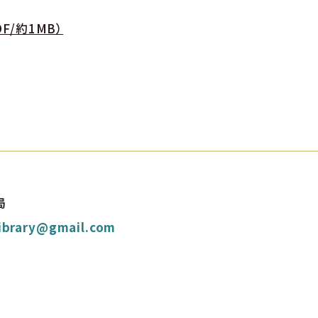
F/約1MB）
局
library@gmail.com